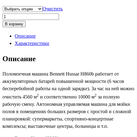
Очистить
Количество
товара
В корзину
Bennett
Описание
Hussar
Характеристики
H860b
Описание
Поломоечная машина Bennett Hussar H860b работает от
аккумуляторных батарей повышенной мощности (6 часов
бесперебойной работы на одной зарядке). За час на ней можно
2
2
очистить 4560 м
и соответственно 10000 м
за полную
рабочую смену. Автономная управляемая машина для мойки
полов в помещениях больших размеров с простой и сложной
планировкой: супермаркеты, спортивно-концертные
комплексы; выставочные центры, больницы и т.п.