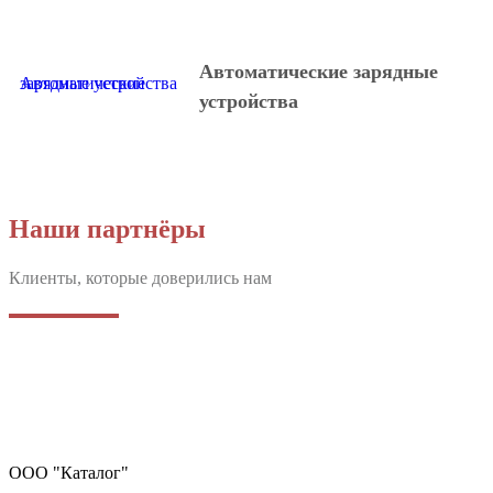
Автоматические зарядные
Автоматические зарядные устройства
устройства
Наши партнёры
Клиенты, которые доверились нам
Поломоечные машины. Поломоечные машины в Калининграде. Пылесосы и мойки в Калининграде. Все
инструменты Bort в Калининграде. Поломоечные машины Bennett. Поломоечные машины KEDI.
Промышленные пылесосы Bort в Калининграде. Пылесосы bort купить. Пылесосы bort в Калининграде.
ООО "Каталог"