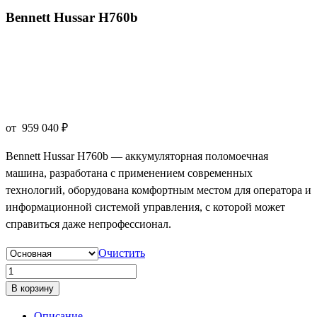
Bennett Hussar H760b
от
959 040
₽
Bennett Hussar H760b — аккумуляторная поломоечная
машина, разработана с применением современных
технологий, оборудована комфортным местом для оператора и
информационной системой управления, с которой может
справиться даже непрофессионал.
Очистить
Количество
товара
В корзину
Bennett
Описание