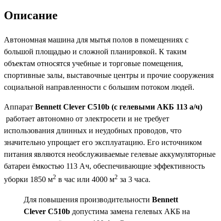
C510b
Описание
(с
гелевыми
Автономная машина для мытья полов в помещениях с
АКБ
большой площадью и сложной планировкой. К таким
113
объектам относятся учебные и торговые помещения,
а/
спортивные залы, выставочные центры и прочие сооружения
ч)
социальной направленности с большим потоком людей.
Аппарат
Bennett Clever C510b (с гелевыми АКБ 113 а/ч)
работает автономно от электросети и не требует
использования длинных и неудобных проводов, что
значительно упрощает его эксплуатацию. Его источником
питания являются необслуживаемые гелевые аккумуляторные
батареи ёмкостью 113 Ач, обеспечивающие эффективность
2
2
уборки 1850 м
в час или 4000 м
за 3 часа.
Для повышения производительности
Bennett
Clever C510b
допустима замена гелевых АКБ на