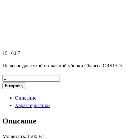
15 160
₽
Пылесос для сухой и влажной уборки Chancee CRS1525
Количество
товара
В корзину
Пылесос
Описание
для
Характеристики
сухой
и
Описание
влажной
уборки
Мощность: 1500 Вт
Chancee