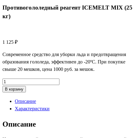
Противогололедный реагент ICEMELT MIX (25
кг)
1 125
₽
Современное средство для уборки льда и предотвращения
образования гололеда, эффективен до -20ºС. При покупке
свыше 20 мешков, цена 1000 руб. за мешок.
Количество
товара
В корзину
Противогололедный
Описание
реагент
Характеристики
ICEMELT
MIX
Описание
(25
кг)