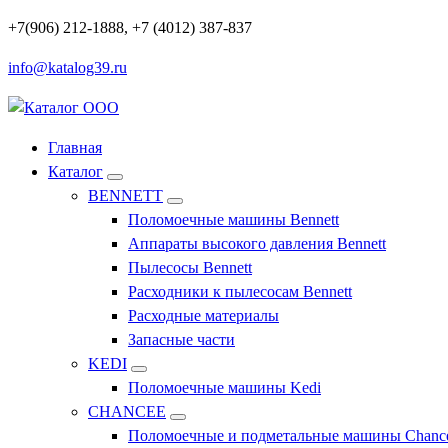
Перейти
+7(906) 212-1888, +7 (4012) 387-837
к
info@katalog39.ru
содержимому
Профессиональное оборудование и инструменты
Главная
Каталог
BENNETT
Поломоечные машины Bennett
Аппараты высокого давления Bennett
Пылесосы Bennett
Расходники к пылесосам Bennett
Расходные материалы
Запасные части
KEDI
Поломоечные машины Kedi
CHANCEE
Поломоечные и подметальные машины Chanc