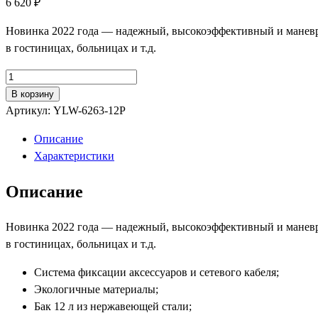
6 620
₽
Новинка 2022 года — надежный, высокоэффективный и маневр
в гостиницах, больницах и т.д.
Количество
товара
В корзину
Водопылесос
Артикул:
YLW-6263-12P
Bennett
Описание
VL12P
Характеристики
(YLW-
6263-
Описание
12P)
Новинка 2022 года — надежный, высокоэффективный и маневр
в гостиницах, больницах и т.д.
Система фиксации аксессуаров и сетевого кабеля;
Экологичные материалы;
Бак 12 л из нержавеющей стали;