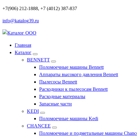
Перейти
+7(906) 212-1888, +7 (4012) 387-837
к
info@katalog39.ru
содержимому
Профессиональное оборудование и инструменты
Главная
Каталог
BENNETT
Поломоечные машины Bennett
Аппараты высокого давления Bennett
Пылесосы Bennett
Расходники к пылесосам Bennett
Расходные материалы
Запасные части
KEDI
Поломоечные машины Kedi
CHANCEE
Поломоечные и подметальные машины Chanc