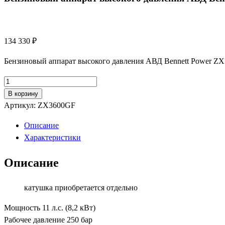
134 330
₽
Бензиновый аппарат высокого давления АВД Bennett Power Z
Количество
товара
В корзину
Бензиновый
Артикул:
ZX3600GF
аппарат
Описание
высокого
Характеристики
давления
АВД
Описание
Bennett
Power
катушка приобретается отдельно
ZX3600GF
Мощность 11 л.с. (8,2 кВт)
Рабочее давление 250 бар