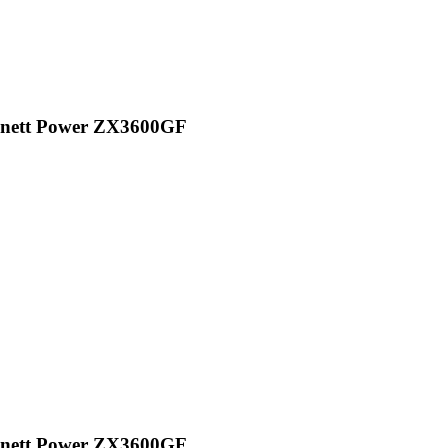
nett Power ZX3600GF
аппарат высокого давления АВД Bennett Power ZX3600GF
nett Power ZX3600GF