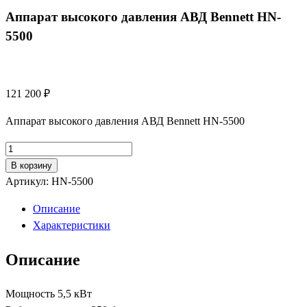
Аппарат высокого давления АВД Bennett HN-
5500
121 200
₽
Аппарат высокого давления АВД Bennett HN-5500
Количество
товара
В корзину
Аппарат
Артикул:
HN-5500
высокого
Описание
давления
Характеристики
АВД
Bennett
Описание
HN-
5500
Мощность 5,5 кВт