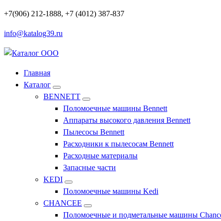
Перейти
+7(906) 212-1888, +7 (4012) 387-837
к
info@katalog39.ru
содержимому
Профессиональное оборудование и инструменты
Главная
Каталог
BENNETT
Поломоечные машины Bennett
Аппараты высокого давления Bennett
Пылесосы Bennett
Расходники к пылесосам Bennett
Расходные материалы
Запасные части
KEDI
Поломоечные машины Kedi
CHANCEE
Поломоечные и подметальные машины Chanc