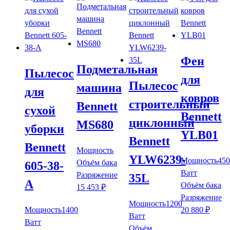
Фен
Подметальная
Пылесос
для
Пылесос
машина
для
ковров
строительный
Bennett
сухой
Bennett
циклонный
MS680
уборки
YLB01
Bennett
Bennett
Мощность
YLW6239-
Мощность
450
Объём бака
605-38-
Ватт
Разряжение
35L
A
Объём бака
15 453
₽
Разряжение
Мощность
1200
Мощность
1400
20 880
₽
Ватт
Ватт
Объём