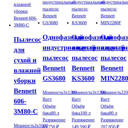
Однофазный
Однофазный
Однофа
Пылесос
индустриальный
индустриальный
индустр
для
пылесос
пылесос
пылесос
сухой и
Bennett
Bennett
Bennett
влажной
GS3680
KS3600
MIN228
уборки
Bennett
Мощность
3x1200
Мощность
3x1200
Мощность
220
Ватт
Ватт
Ватт
606-
Объём
Объём
Объём
3M80-C
бака
80 л
бака
100 л
бака
80 л
Разряжение
Разряжение
Разряжение
Мощность
3x1600
83 750
₽
149 590
₽
207 850
₽