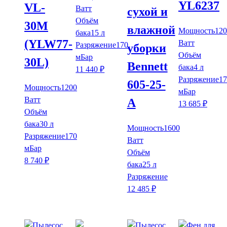
YL6237
VL-
Ватт
сухой и
Объём
30M
влажной
Мощность
120
бака
15 л
(YLW77-
Ватт
Разряжение
170
уборки
Объём
мБар
30L)
Bennett
бака
4 л
11 440
₽
Разряжение
17
605-25-
Мощность
1200
мБар
Ватт
A
13 685
₽
Объём
бака
30 л
Мощность
1600
Разряжение
170
Ватт
мБар
Объём
8 740
₽
бака
25 л
Разряжение
12 485
₽