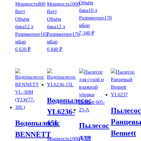
Объём
Мощность
800
Мощность
1000
бака
10 л
Ватт
Ватт
Разряжение
170
Объём
Объём
мБар
бака
12 л
бака
12 л
7 340
₽
Разряжение
165
Разряжение
170
мБар
мБар
6 620
₽
6 840
₽
Водопылесос
Пылесос
YL6236-
Ранцев
Водопылесос
15L
Пылесос
Bennett
BENNETT
для
Мощность
1000