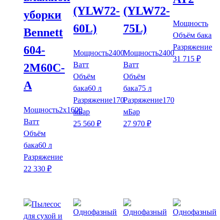
(YLW72-
(YLW72-
уборки
Мощность
60L)
75L)
Bennett
Объём бака
Разряжение
604-
Мощность
2400
Мощность
2400
31 715
₽
Ватт
Ватт
2M60C-
Объём
Объём
A
бака
60 л
бака
75 л
Разряжение
170
Разряжение
170
Мощность
2x1600
мБар
мБар
Ватт
25 560
₽
27 970
₽
Объём
бака
60 л
Разряжение
22 330
₽