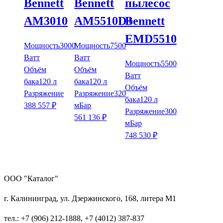
Bennett
Bennett
пылесос
AM3010
AM5510D+
Bennett
EMD5510
Мощность
3000
Мощность
7500
Ватт
Ватт
Мощность
5500
Объём
Объём
Ватт
бака
120 л
бака
120 л
Объём
Разряжение
Разряжение
320
бака
120 л
388 557
₽
мБар
Разряжение
300
561 136
₽
мБар
748 530
₽
ООО "Каталог"
г. Калининград, ул. Дзержинского, 168, литера М1
тел.: +7 (906) 212-1888, +7 (4012) 387-837