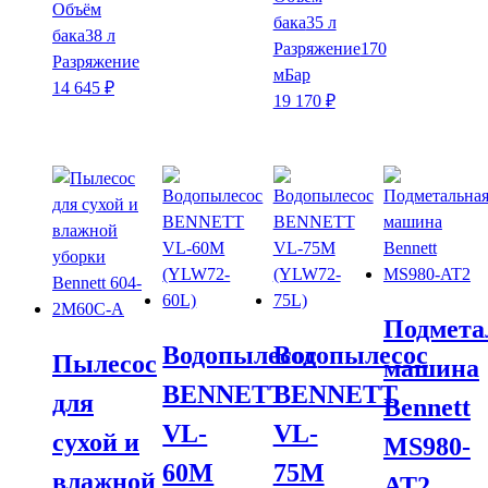
Объём
бака
35 л
бака
38 л
Разряжение
170
Разряжение
мБар
14 645
₽
19 170
₽
Подмета
Водопылесос
Водопылесос
Пылесос
машина
BENNETT
BENNETT
для
Bennett
VL-
VL-
сухой и
MS980-
60M
75M
влажной
AT2