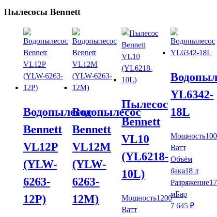
Пылесосы Bennett
Водопыл
YL6342-
Пылесос
Водопылесос
Водопылесос
18L
Bennett
Bennett
Bennett
Мощность
100
VL10
VL12P
VL12M
Ватт
(YL6218-
Объём
(YLW-
(YLW-
бака
18 л
10L)
6263-
6263-
Разряжение
17
мБар
12P)
12M)
Мощность
1200
7 645
₽
Ватт