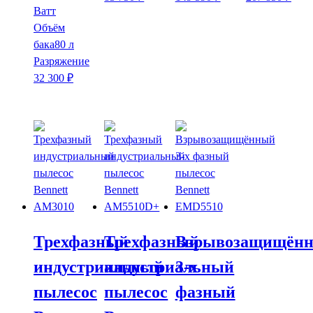
Ватт
Объём
бака
80 л
Разряжение
32 300
₽
Трехфазный
Трехфазный
Взрывозащищён
индустриальный
индустриальный
3-х
пылесос
пылесос
фазный